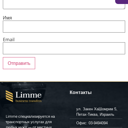
Имя
Email
Контакты
ул. Закен ХаШомрим 5,
Петах-Тиква, Израиль
Limme специализируется на
транспортных услугах для
Офис: 03-9494094
любых нужд — от местных