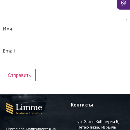
Имя
Email
Контакты
ул. Закен ХаШомрим 5,
Петах-Тиква, Израиль
Limme специализируется на